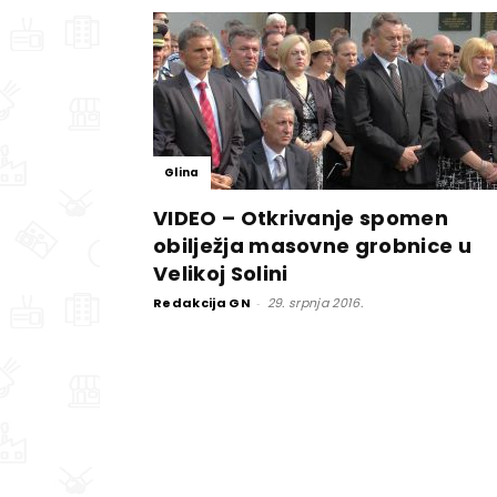
Glina
VIDEO – Otkrivanje spomen
obilježja masovne grobnice u
Velikoj Solini
Redakcija GN
-
29. srpnja 2016.