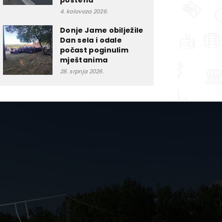
poštena”
4. kolovoza 2026.
Donje Jame obilježile
Dan sela i odale
počast poginulim
mještanima
28. srpnja 2026.