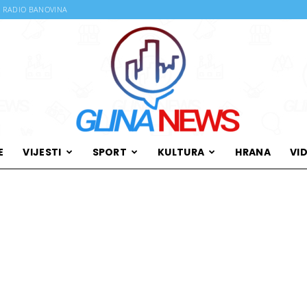
RADIO BANOVINA
E
VIJESTI
SPORT
KULTURA
HRANA
VI
Glina
News