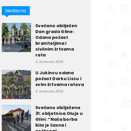
Nedavno
Svečano obilježen
Dan grada Gline:
Odana počast
braniteljima i
civilnim žrtvama
rata
6. kolovoza 2026.
U Jukincu odana
počast Darku Liscu i
svim žrtvama ratova
5. kolovoza 2026.
Svečano obilježena
31. obljetnica Oluje u
Glini: “Naša borba
bila je časna i