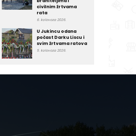
braniteljima i
civilnim žrtvama
rata
6. kolovoza 2026.
U Jukincu odana
počast Darku Liscu i
svim žrtvama ratova
5. kolovoza 2026.