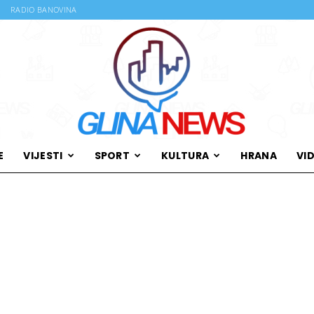
RADIO BANOVINA
E
VIJESTI
SPORT
KULTURA
HRANA
VI
Glina
News