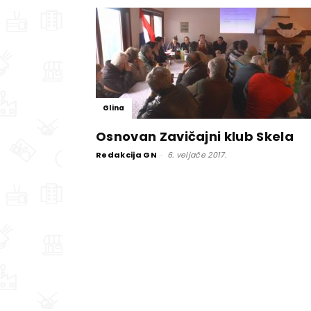
Glina
Osnovan Zavičajni klub Skela
Redakcija GN
-
6. veljače 2017.