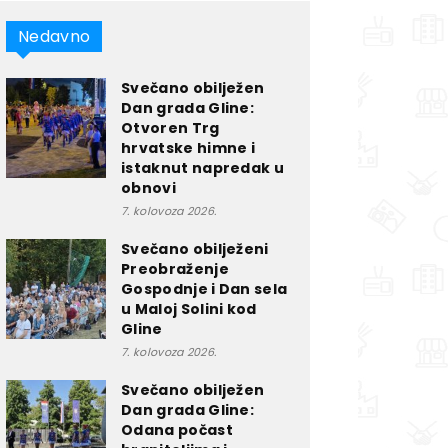
Nedavno
Svečano obilježen
Dan grada Gline:
Otvoren Trg
hrvatske himne i
istaknut napredak u
obnovi
7. kolovoza 2026.
Svečano obilježeni
Preobraženje
Gospodnje i Dan sela
u Maloj Solini kod
Gline
7. kolovoza 2026.
Svečano obilježen
Dan grada Gline:
Odana počast