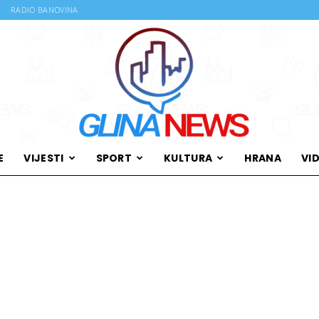
RADIO BANOVINA
E
VIJESTI
SPORT
KULTURA
HRANA
VI
Glina
News