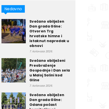
Nedavno
Svečano obilježen
Dan grada Gline:
Otvoren Trg
hrvatske himne i
istaknut napredak u
obnovi
7. kolovoza 2026.
Svečano obilježeni
Preobraženje
Gospodnje i Dan sela
u Maloj Solini kod
Gline
7. kolovoza 2026.
Svečano obilježen
Dan grada Gline:
Odana počast