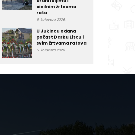
braniteljima i
civilnim žrtvama
rata
6. kolovoza 2026.
U Jukincu odana
počast Darku Liscu i
svim žrtvama ratova
5. kolovoza 2026.