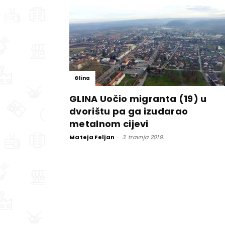
Glina
GLINA Uočio migranta (19) u
dvorištu pa ga izudarao
metalnom cijevi
Mateja Feljan
-
3. travnja 2019.