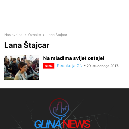
Naslovnica
Oznake
Lana Štajcar
Lana Štajcar
Na mladima svijet ostaje!
Redakcija GN
-
29. studenoga 2017.
GLINA