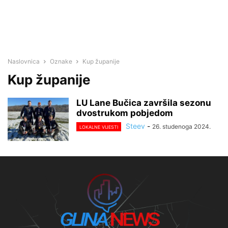
Naslovnica
Oznake
Kup županije
Kup županije
LU Lane Bučica završila sezonu
dvostrukom pobjedom
Steev
-
26. studenoga 2024.
LOKALNE VIJESTI