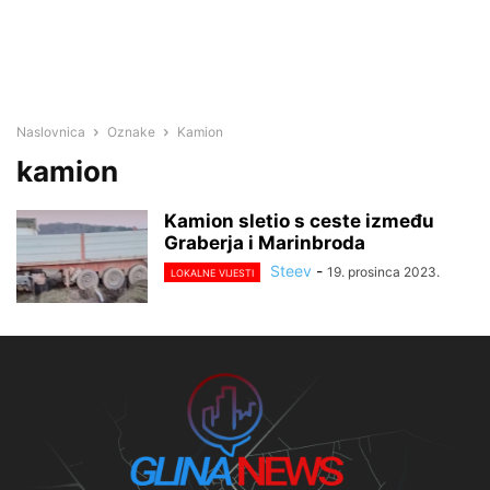
Naslovnica
Oznake
Kamion
kamion
Kamion sletio s ceste između
Graberja i Marinbroda
Steev
-
19. prosinca 2023.
LOKALNE VIJESTI