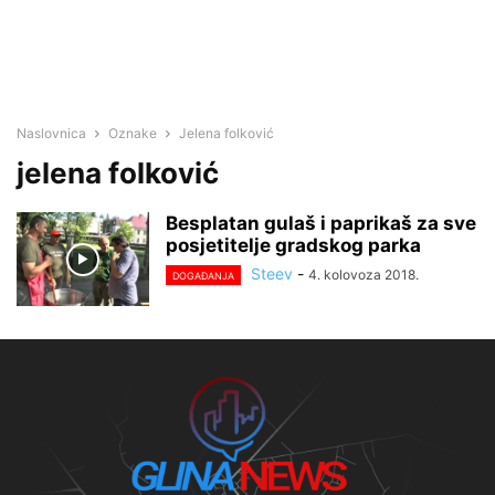
Naslovnica
Oznake
Jelena folković
jelena folković
Besplatan gulaš i paprikaš za sve
posjetitelje gradskog parka
Steev
-
4. kolovoza 2018.
DOGAĐANJA