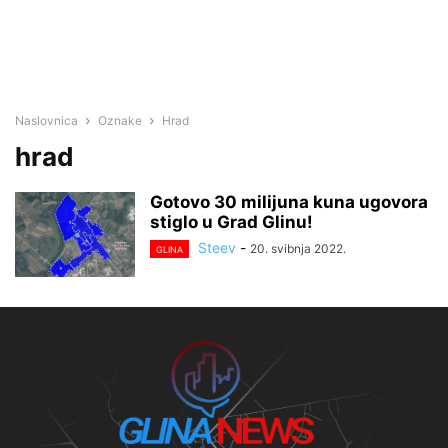
Naslovnica
Oznake
Hrad
hrad
Gotovo 30 milijuna kuna ugovora
stiglo u Grad Glinu!
Steev
-
20. svibnja 2022.
GLINA