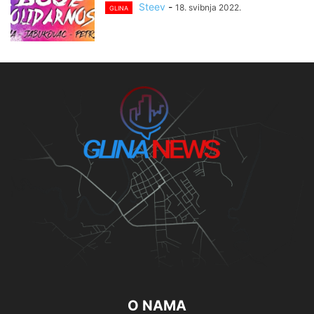
Steev
-
18. svibnja 2022.
GLINA
O NAMA