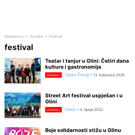
Naslovnica
Oznake
Festival
festival
Teatar i tanjur u Glini: Četiri dana
kulture i gastronomije
Tessa Šreng
-
13. kolovoza 2025.
DOGAĐAJ
Street Art festival uspješan i u
Glini
Steev
-
5. lipnja 2022.
DOGAĐAJ
Boje solidarnosti stižu u Glinu