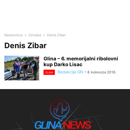
Naslovnica
Oznake
Denis Zibar
Denis Zibar
Glina – 6. memorijalni ribolovni
kup Darko Lisac
Redakcija GN
-
8. kolovoza 2016.
GLINA