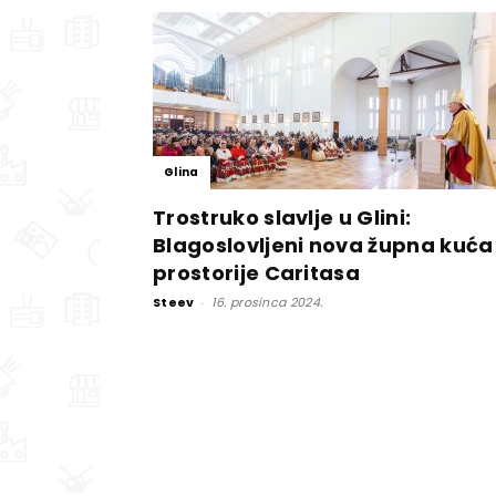
Glina
Trostruko slavlje u Glini:
Blagoslovljeni nova župna kuća 
prostorije Caritasa
Steev
-
16. prosinca 2024.