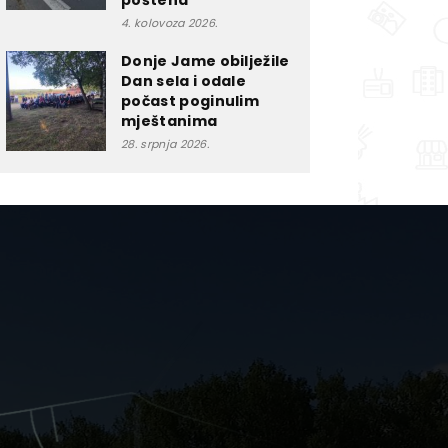
poštena”
4. kolovoza 2026.
Donje Jame obilježile
Dan sela i odale
počast poginulim
mještanima
28. srpnja 2026.