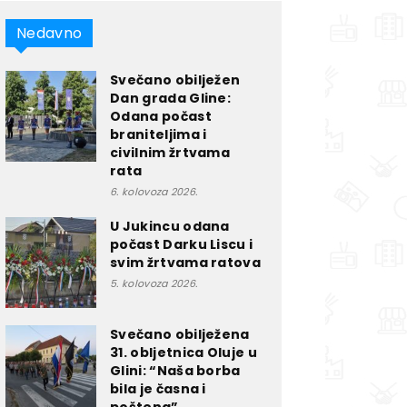
Nedavno
Svečano obilježen
Dan grada Gline:
Odana počast
braniteljima i
civilnim žrtvama
rata
6. kolovoza 2026.
U Jukincu odana
počast Darku Liscu i
svim žrtvama ratova
5. kolovoza 2026.
Svečano obilježena
31. obljetnica Oluje u
Glini: “Naša borba
bila je časna i