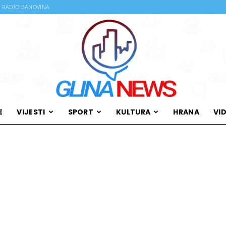
RADIO BANOVINA
E
VIJESTI
SPORT
KULTURA
HRANA
VI
Glina
News