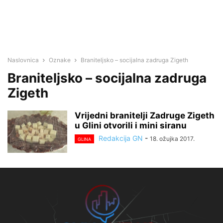
Naslovnica
Oznake
Braniteljsko – socijalna zadruga Zigeth
Braniteljsko – socijalna zadruga
Zigeth
Vrijedni branitelji Zadruge Zigeth
u Glini otvorili i mini siranu
Redakcija GN
-
18. ožujka 2017.
GLINA