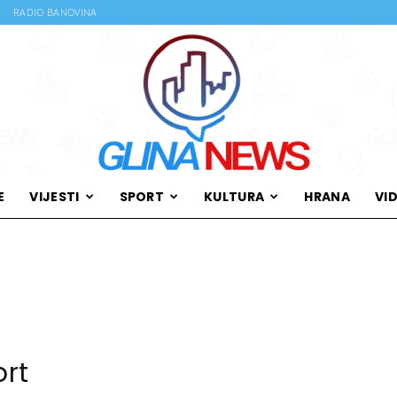
RADIO BANOVINA
E
VIJESTI
SPORT
KULTURA
HRANA
VI
Glina
News
ort