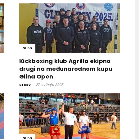
Glina
Kickboxing klub Agrilla ekipno
drugi na međunarodnom kupu
Glina Open
Steev
-
27. svibnja 2025.
Glina