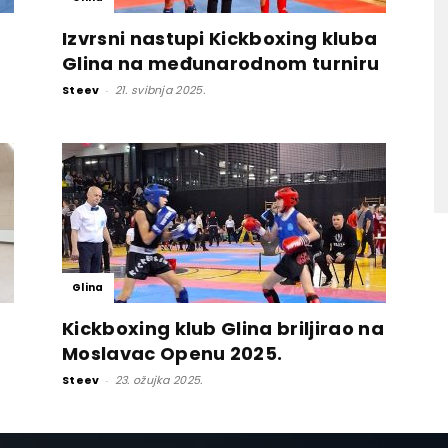
Izvrsni nastupi Kickboxing kluba
Glina na međunarodnom turniru
Steev
-
21. svibnja 2025.
Glina
Kickboxing klub Glina briljirao na
Moslavac Openu 2025.
Steev
-
23. ožujka 2025.