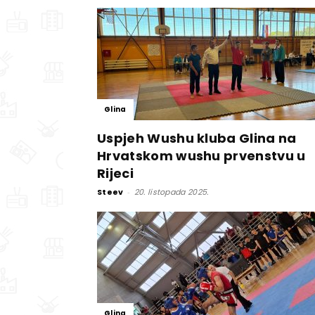
Glina
Uspjeh Wushu kluba Glina na
Hrvatskom wushu prvenstvu u
Rijeci
Steev
-
20. listopada 2025.
Glina