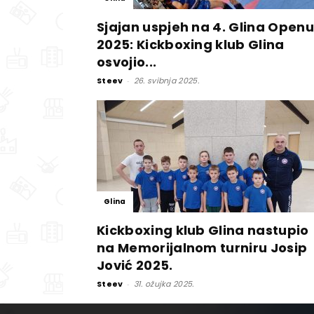
Sjajan uspjeh na 4. Glina Openu
2025: Kickboxing klub Glina
osvojio...
Steev
-
26. svibnja 2025.
Glina
Kickboxing klub Glina nastupio
na Memorijalnom turniru Josip
Jović 2025.
Steev
-
31. ožujka 2025.