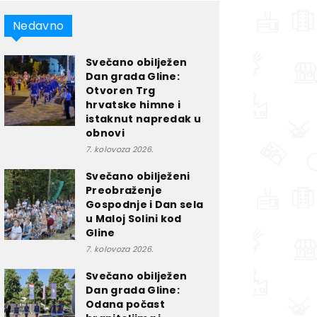
Nedavno
Svečano obilježen
Dan grada Gline:
Otvoren Trg
hrvatske himne i
istaknut napredak u
obnovi
7. kolovoza 2026.
Svečano obilježeni
Preobraženje
Gospodnje i Dan sela
u Maloj Solini kod
Gline
7. kolovoza 2026.
Svečano obilježen
Dan grada Gline:
Odana počast