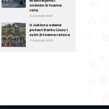
braniteljima i
civilnim žrtvama
rata
6. kolovoza 2026.
U Jukincu odana
počast Darku Liscu i
svim žrtvama ratova
5. kolovoza 2026.