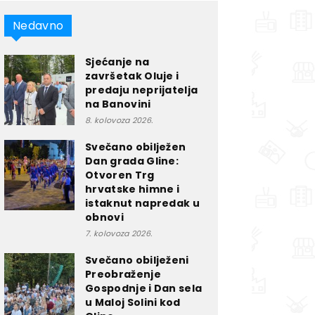
Nedavno
Sjećanje na
završetak Oluje i
predaju neprijatelja
na Banovini
8. kolovoza 2026.
Svečano obilježen
Dan grada Gline:
Otvoren Trg
hrvatske himne i
istaknut napredak u
obnovi
7. kolovoza 2026.
Svečano obilježeni
Preobraženje
Gospodnje i Dan sela
u Maloj Solini kod