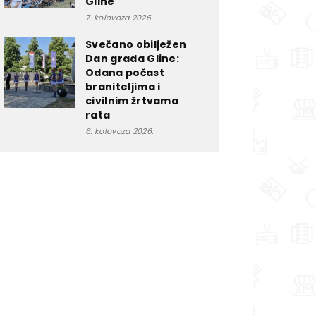
Gline
7. kolovoza 2026.
Svečano obilježen
Dan grada Gline:
Odana počast
braniteljima i
civilnim žrtvama
rata
6. kolovoza 2026.