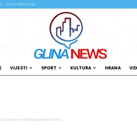
A
RADIO BANOVINA
E
VIJESTI
SPORT
KULTURA
HRANA
VI
Glina
luba Glina na međunarodnom turniru
News