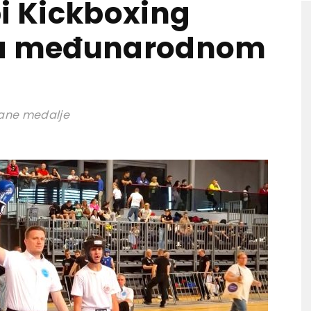
pi Kickboxing
na međunarodnom
nčane medalje