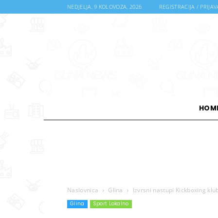
NEDJELJA, 9 KOLOVOZA, 2026
REGISTRACIJA / PRIJAV
HOM
Naslovnica
Glina
Izvrsni nastupi Kickboxing k
Glina
Sport Lokalno