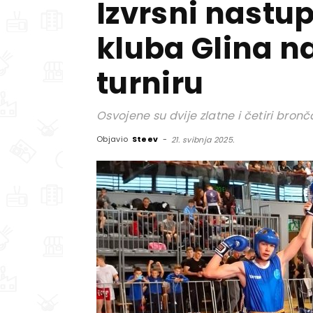
Izvrsni nastu
kluba Glina 
turniru
Osvojene su dvije zlatne i četiri bro
Objavio
Steev
-
21. svibnja 2025.