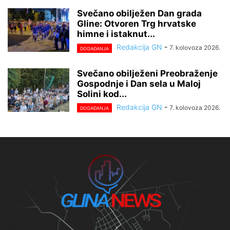
Svečano obilježen Dan grada
Gline: Otvoren Trg hrvatske
himne i istaknut...
Redakcija GN
-
7. kolovoza 2026.
DOGAĐANJA
Svečano obilježeni Preobraženje
Gospodnje i Dan sela u Maloj
Solini kod...
Redakcija GN
-
7. kolovoza 2026.
DOGAĐANJA