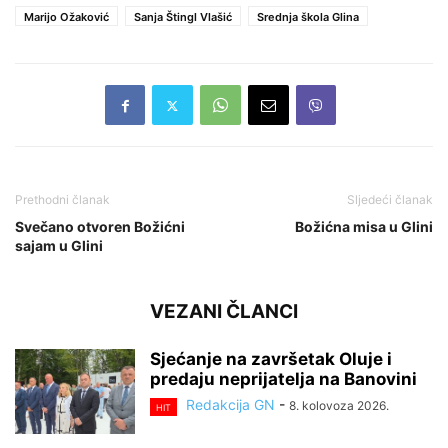
Marijo Ožaković
Sanja Štingl Vlašić
Srednja škola Glina
Prethodni članak
Sljedeći članak
Svečano otvoren Božićni
Božićna misa u Glini
sajam u Glini
VEZANI ČLANCI
Sjećanje na završetak Oluje i
predaju neprijatelja na Banovini
Redakcija GN
-
8. kolovoza 2026.
HIT