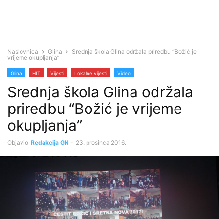
Naslovnica
Glina
Srednja škola Glina održala priredbu “Božić je
vrijeme okupljanja”
Glina
HIT
Vijesti
Lokalne vijesti
Video
Srednja škola Glina održala
priredbu “Božić je vrijeme
okupljanja”
Objavio
Redakcija GN
-
23. prosinca 2016.