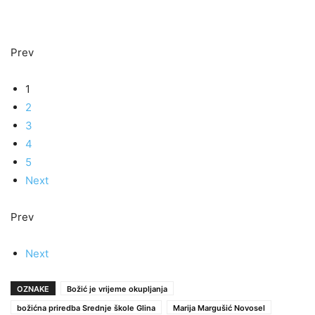
Prev
1
2
3
4
5
Next
Prev
Next
OZNAKE
Božić je vrijeme okupljanja
božićna priredba Srednje škole Glina
Marija Margušić Novosel