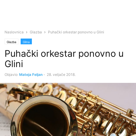
Naslovnica
Glazba
Puhački orkestar ponovno u Glini
Glazba
Glina
Puhački orkestar ponovno u
Glini
Objavio
Mateja Feljan
-
28. veljače 2018.