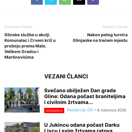
Prethodni članak
Sljedeći članak
Glinske službe u akciji.
Nakon petog turnira
Komunalac i Crveni križ u
Glinjanke na trećem mjestu
proboju prema Malo,
Velikom Gradcu i
Martinovićima
VEZANI ČLANCI
Svečano obilježen Dan grada
Gline: Odana počast braniteljima
i civilnim žrtvama...
Redakcija GN
-
6. kolovoza 2026.
DOGAĐANJA
U Jukincu odana počast Darku
Liscu i svim žrtvama ratova