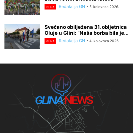
Redakcija GN
-
5. kolovoza 2026.
GLINA
Svečano obilježena 31. obljetnica
Oluje u Glini: “Naša borba bila je...
Redakcija GN
-
4. kolovoza 2026.
GLINA