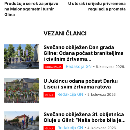
Produžuje se rok za prijavu
U utorak i srijedu privremena
na Malonogometni turnir
regulacija prometa
Glina
VEZANI ČLANCI
Svečano obilježen Dan grada
Gline: Odana počast braniteljima
i civilnim žrtvama...
Redakcija GN
-
6. kolovoza 2026.
DOGAĐANJA
U Jukincu odana počast Darku
Liscu i svim žrtvama ratova
Redakcija GN
-
5. kolovoza 2026.
GLINA
Svečano obilježena 31. obljetnica
Oluje u Glini: “Naša borba bila je...
Redakcija GN
-
4. kolovoza 2026.
GLINA