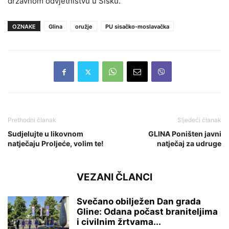
državnom odvjetništvu u Sisku.
OZNAKE
Glina
oružje
PU sisačko-moslavačka
Prethodni članak
Sljedeći članak
Sudjelujte u likovnom
GLINA Poništen javni
natječaju Proljeće, volim te!
natječaj za udruge
VEZANI ČLANCI
Svečano obilježen Dan grada
Gline: Odana počast braniteljima
i civilnim žrtvama...