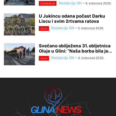
Redakcija GN
-
6. kolovoza 2026.
DOGAĐANJA
U Jukincu odana počast Darku
Liscu i svim žrtvama ratova
Redakcija GN
-
5. kolovoza 2026.
GLINA
Svečano obilježena 31. obljetnica
Oluje u Glini: “Naša borba bila je...
Redakcija GN
-
4. kolovoza 2026.
GLINA