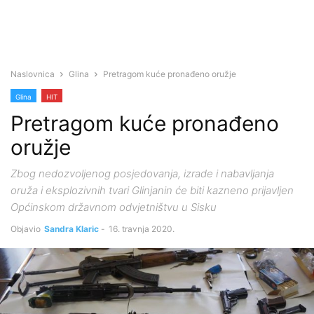
Naslovnica
Glina
Pretragom kuće pronađeno oružje
Glina
HIT
Pretragom kuće pronađeno
oružje
Zbog nedozvoljenog posjedovanja, izrade i nabavljanja
oruža i eksplozivnih tvari Glinjanin će biti kazneno prijavljen
Općinskom državnom odvjetništvu u Sisku
Objavio
Sandra Klaric
-
16. travnja 2020.