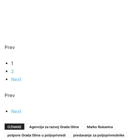
Prev
1
2
Next
Prev
Next
OZNAKE
Agencija za razvoj Grada Gline
Marko Rukavina
potpore Grada Gline u poljoprivredi
predavanje za poljoprivrednike