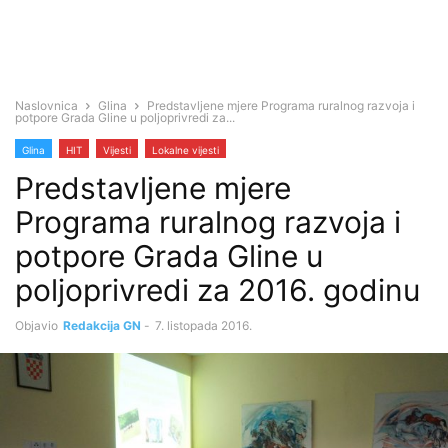
Naslovnica
Glina
Predstavljene mjere Programa ruralnog razvoja i
potpore Grada Gline u poljoprivredi za...
Glina
HIT
Vijesti
Lokalne vijesti
Predstavljene mjere
Programa ruralnog razvoja i
potpore Grada Gline u
poljoprivredi za 2016. godinu
Objavio
Redakcija GN
-
7. listopada 2016.