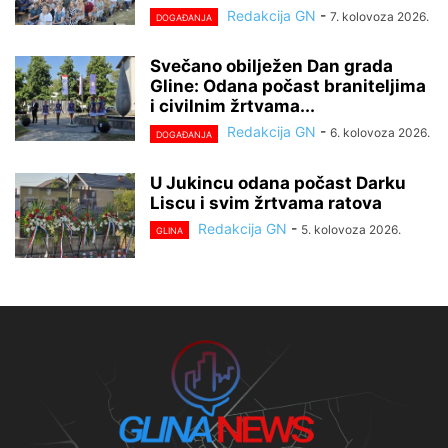
Redakcija GN
-
7. kolovoza 2026.
DOGAĐANJA
Svečano obilježen Dan grada
Gline: Odana počast braniteljima
i civilnim žrtvama...
Redakcija GN
-
6. kolovoza 2026.
DOGAĐANJA
U Jukincu odana počast Darku
Liscu i svim žrtvama ratova
Redakcija GN
-
5. kolovoza 2026.
GLINA