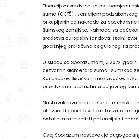
Financijska sredstva za ovu namjenu osi
šume (OKFŠ) , temeljem podzakonskog a
prikupljenih od naknade za općekorisne 
šumskog zemljišta. Naknada za općekoris
sredstva europskih fondova, stalni izvo
godišnjeg proračuna osiguranog za protu
U skladu sa Sporazumom, u 2022. godini f
četvornih kilometara šuma i šumskog ze
Karlovačke, Sisačko – moslavačke, Ličko
prioritetima istaknutima od javnog šum
Nastavak razminiranja šuma i šumskog ze
aktivnosti poput lovstva i turizma te si
ostataka rata koristi potencijale i dobro
Ovaj Sporazum nastavak je dugogodišnje