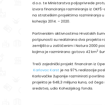
d.o.o. te Ministarstva poljoprivrede pro
izvora financiranja razminiranja iz OKFŠ-
na strateškim projektima razminiranja 
kohezija 2014. – 2020.
Partnerskim aktivnostima Hrvatskih šuma 
potpunosti su realizirana dva projekta 
zemljišta u zaštićenim i Natura 2000 po
2
kojima je razminirano gotovo 42 km
šum
Treći zajednički projekt financiran iz O
Karlovac Karst
je na 97% realizacije pos
Karlovačke županije razminirati površina
projekta je 648,3 milijuna kuna, od čega
sredstva, udio Kohezijskog fonda.