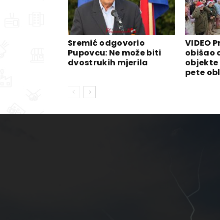
Sremić odgovorio
VIDEO P
Pupovcu: Ne može biti
obišao 
dvostrukih mjerila
objekte
pete ob