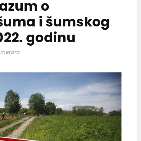
razum o
 šuma i šumskog
022. godinu
lometara