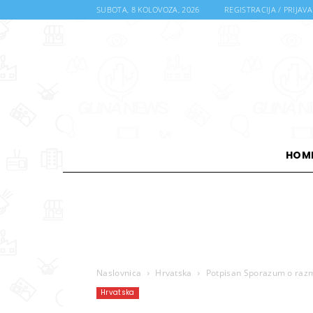
SUBOTA, 8 KOLOVOZA, 2026
REGISTRACIJA / PRIJAVA
HOM
Naslovnica
Hrvatska
Potpisan Sporazum o razm
Hrvatska