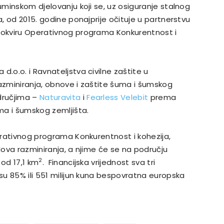
tuminskom djelovanju koji se, uz osiguranje stalnog
a, od 2015. godine ponajprije očituje u partnerstvu
u okviru Operativnog programa Konkurentnost i
d.o.o. i Ravnateljstva civilne zaštite u
razminiranja, obnove i zaštite šuma i šumskog
dručjima –
Naturavita
i
Fearless Velebit
prema
a i šumskog zemljišta.
perativnog programa Konkurentnost i kohezija,
lova razminiranja, a njime će se na području
2
 od 17,1 km
. Financijska vrijednost sva tri
 su 85% ili 551 milijun kuna bespovratna europska