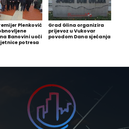
remijer Plenković
Grad Glina organizira
obnovljene
prijevoz u Vukovar
 na Banovini uoči
povodom Dana sjećanja
ljetnice potresa