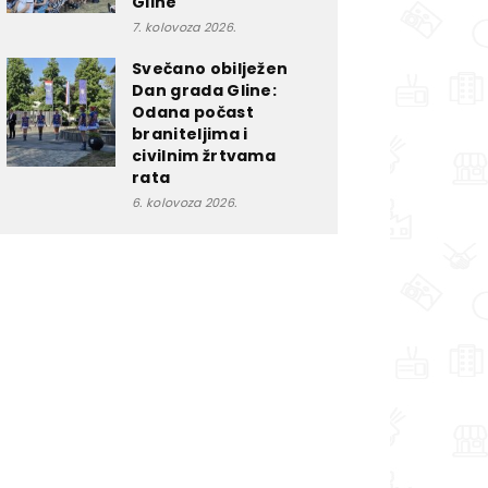
Gline
7. kolovoza 2026.
Svečano obilježen
Dan grada Gline:
Odana počast
braniteljima i
civilnim žrtvama
rata
6. kolovoza 2026.