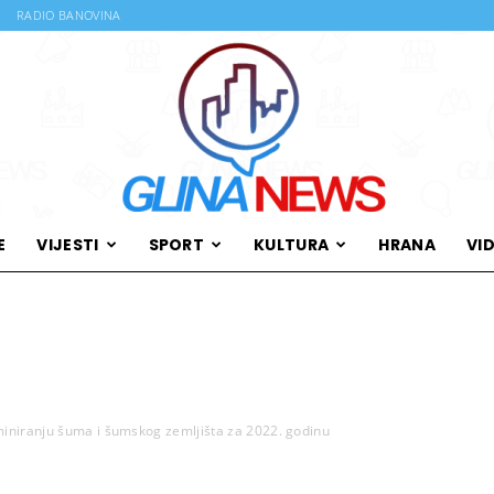
RADIO BANOVINA
E
VIJESTI
SPORT
KULTURA
HRANA
VI
Glina
iniranju šuma i šumskog zemljišta za 2022. godinu
News