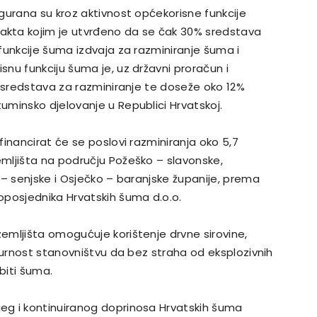
gurana su kroz aktivnost općekorisne funkcije
kta kojim je utvrđeno da se čak 30% sredstava
funkcije šuma izdvaja za razminiranje šuma i
nu funkciju šuma je, uz državni proračun i
r sredstava za razminiranje te doseže oko 12%
minsko djelovanje u Republici Hrvatskoj.
inancirat će se poslovi razminiranja oko 5,7
mljišta na području Požeško – slavonske,
 – senjske i Osječko – baranjske županije, prema
oposjednika Hrvatskih šuma d.o.o.
mljišta omogućuje korištenje drvne sirovine,
gurnost stanovništvu da bez straha od eksplozivnih
biti šuma.
g i kontinuiranog doprinosa Hrvatskih šuma