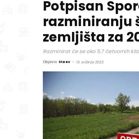
Potpisan Spo
razminiranju
zemljišta za 2
Razminirat će se oko 5,7 četvornih ki
Objavio
Steev
-
13. svibnja 2022.