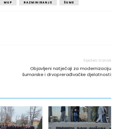
MUP
RAZMINIRANJE
ŠUME
Sljedeći članak
Objavljeni natječaji za modernizaciju
šumarske i drvoprerađivačke djelatnosti