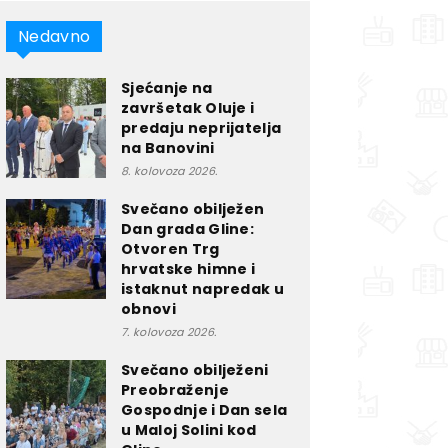
Nedavno
Sjećanje na
završetak Oluje i
predaju neprijatelja
na Banovini
8. kolovoza 2026.
Svečano obilježen
Dan grada Gline:
Otvoren Trg
hrvatske himne i
istaknut napredak u
obnovi
7. kolovoza 2026.
Svečano obilježeni
Preobraženje
Gospodnje i Dan sela
u Maloj Solini kod