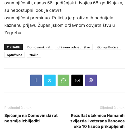
osumnjičenih, danas 56-godišnjak i dvojica 68-godišnjaka,
su nedostupni, dok je četvrti
osumnjičeni preminuo. Policija je protiv njih podnijela
kaznenu prijavu Županijskom državnom odvjetništvu u
Zagrebu.
OZNAKE
Domovinski rat
državno odvjetništvo
Gornja Bučica
optužnica
zločin
Prethodni članak
Sljedeći članak
Sjećanje na Domovinski rat
Rezultat utakmice Humanih
ne smije izblijediti
zvijezda i veterana Banovca
oko 10 tisuća prikupljenih