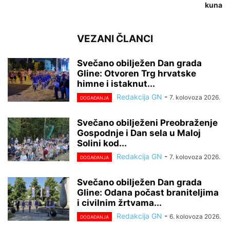
kuna
VEZANI ČLANCI
Svečano obilježen Dan grada
Gline: Otvoren Trg hrvatske
himne i istaknut...
Redakcija GN
-
7. kolovoza 2026.
DOGAĐANJA
Svečano obilježeni Preobraženje
Gospodnje i Dan sela u Maloj
Solini kod...
Redakcija GN
-
7. kolovoza 2026.
DOGAĐANJA
Svečano obilježen Dan grada
Gline: Odana počast braniteljima
i civilnim žrtvama...
Redakcija GN
-
6. kolovoza 2026.
DOGAĐANJA