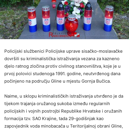
Policijski službenici Policijske uprave sisačko-moslavačke
dovršili su kriminalistička istraživanja vezana za kazneno
djelo ratnog zločina protiv civilnog stanovništva, koje je u
prvoj polovici studenoga 1991. godine, neutvrđenog dana
počinjeno na području Gline u mjestu Gornja Bučica.
Naime, u sklopu kriminalističkih istraživanja utvrđeno je da
tijekom trajanja oružanog sukoba između regularnih
policijskih i vojnih postrojbi Republike Hrvatske i oružanih
formacija tzv. SAO Krajine, tada 29-godišnjak kao
zapovjednik voda minobacača u Teritorijalnoj obrani Gline,