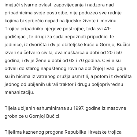
imajući stvarne ovlasti zapovijedanja i nadzora nad
pripadnicima svoje postrojbe, nije poduzeo sve radnje
kojima bi spriječio napad na ljudske živote i imovinu.
Trojica pripadnika njegove postrojbe, tada svi 41-
godišnjaci, te drugi za sada nepoznati pripadnici te
jedinice, iz dvorišta i dvije obiteljske kuće u Gornjoj Bučici
izveli su četvero civila, dva muškarca u dobi od 20 i 50
godina, i dvije žene u dobi od 62 i 70 godina. Civile su
odveli do starog napuštenog rova na obližnjoj livadi gdje
su ih hicima iz vatrenog oružja usmrtili, a potom iz dvorišta
jednog od ubijenih ukrali traktor i drugu poljoprivrednu
mehanizaciju.
Tijela ubijenih eshuminirana su 1997. godine iz masovne
grobnice u Gornjoj Bučici.
Tijelima kaznenog progona Republike Hrvatske trojica