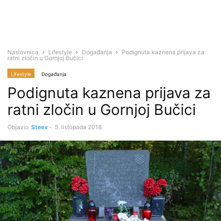
Naslovnica
Lifestyle
Događanja
Podignuta kaznena prijava za
ratni zločin u Gornjoj Bučici
Lifestyle
Događanja
Podignuta kaznena prijava za
ratni zločin u Gornjoj Bučici
Objavio
Steev
-
5. listopada 2018.