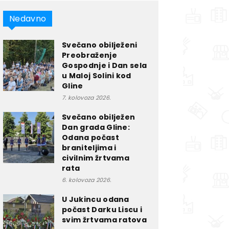
Nedavno
Svečano obilježeni
Preobraženje
Gospodnje i Dan sela
u Maloj Solini kod
Gline
7. kolovoza 2026.
Svečano obilježen
Dan grada Gline:
Odana počast
braniteljima i
civilnim žrtvama
rata
6. kolovoza 2026.
U Jukincu odana
počast Darku Liscu i
svim žrtvama ratova