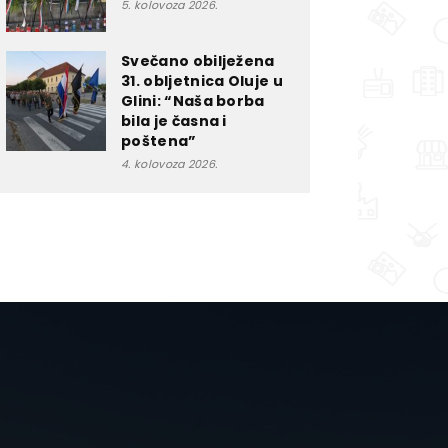
5. kolovoza 2026.
Svečano obilježena
31. obljetnica Oluje u
Glini: “Naša borba
bila je časna i
poštena”
4. kolovoza 2026.