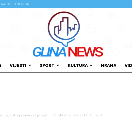
RADIO BANOVINA
E
VIJESTI
SPORT
KULTURA
HRANA
VI
Glina
oung Entrepreneurs“ posjetili OŠ Glina
News
Posjet OŠ Glina 2