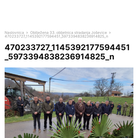
Naslovnica
Obilježena 33. obljetnica stradanja Joševice
470233727_1145392177594451_5973394838236914825_n
470233727_1145392177594451
_5973394838236914825_n