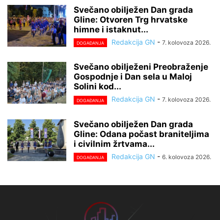
Svečano obilježen Dan grada
Gline: Otvoren Trg hrvatske
himne i istaknut...
Redakcija GN
-
7. kolovoza 2026.
DOGAĐANJA
Svečano obilježeni Preobraženje
Gospodnje i Dan sela u Maloj
Solini kod...
Redakcija GN
-
7. kolovoza 2026.
DOGAĐANJA
Svečano obilježen Dan grada
Gline: Odana počast braniteljima
i civilnim žrtvama...
Redakcija GN
-
6. kolovoza 2026.
DOGAĐANJA