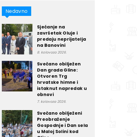
Nedavno
Sjećanje na
završetak Oluje i
predaju neprijatelja
na Banovini
8. kolovoza 2026.
Svečano obilježen
Dan grada Gline:
Otvoren Trg
hrvatske himne i
istaknut napredak u
obnovi
7. kolovoza 2026.
Svečano obilježeni
Preobraženje
Gospodnje i Dan sela
u Maloj Solini kod