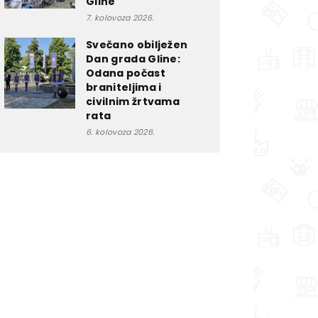
Gline
7. kolovoza 2026.
Svečano obilježen
Dan grada Gline:
Odana počast
braniteljima i
civilnim žrtvama
rata
6. kolovoza 2026.