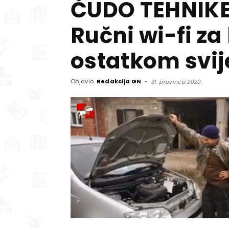
ČUDO TEHNIKE
Ručni wi-fi z
ostatkom svij
Objavio
Redakcija GN
-
31. prosinca 2020.