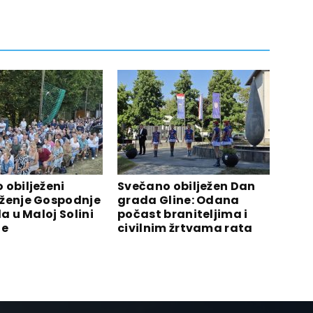
 obilježeni
Svečano obilježen Dan
ženje Gospodnje
grada Gline: Odana
la u Maloj Solini
počast braniteljima i
ne
civilnim žrtvama rata