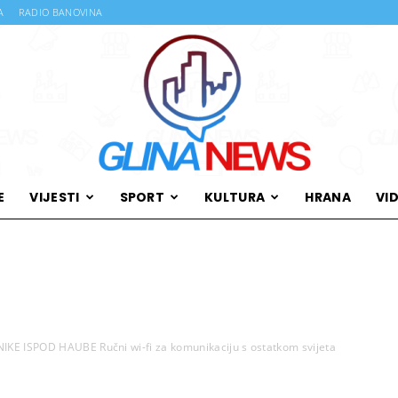
A
RADIO BANOVINA
E
VIJESTI
SPORT
KULTURA
HRANA
VI
Glina
KE ISPOD HAUBE Ručni wi-fi za komunikaciju s ostatkom svijeta
News