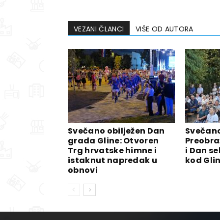
VEZANI ČLANCI
VIŠE OD AUTORA
Svečano obilježen Dan
Svečano
grada Gline: Otvoren
Preobra
Trg hrvatske himne i
i Dan se
istaknut napredak u
kod Gli
obnovi