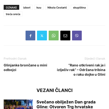
OZNAKE
izbori
kuu
Nikola Cestarić
skupština
treća sreća
Prethodni članak
Sljedeći članak
Glinjanke brončane u mini
“Rano otkriveni rak je i
odbojci
izlječiv rak” – Održana tribina
o raku dojke u Glini
VEZANI ČLANCI
Svečano obilježen Dan grada
Gline: Otvoren Trg hrvatske