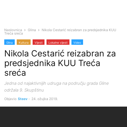
Naslovnica
Glina
Nikola Cestarić reizabran za predsjednika KUU
Treća sreća
Glina
Kultura
Vijesti
Lokalne vijesti
Video
Nikola Cestarić reizabran za
predsjednika KUU Treća
sreća
Jedna od najaktivnijih udruga na području grada Gline
održala 9. Skupštinu
Objavio
Steev
-
24. ožujka 2019.