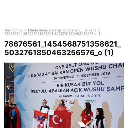
Naslovnica
Mirela Radić srebrna na prvenstvu Balkana
78676561_1454568751358621_5032761850463256576_o (1)
78676561_1454568751358621_
5032761850463256576_o (1)