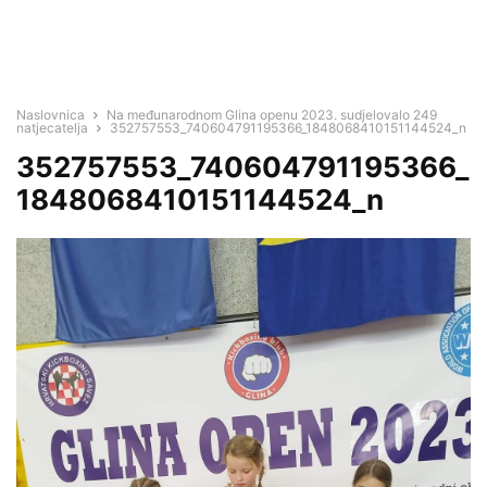
Naslovnica
Na međunarodnom Glina openu 2023. sudjelovalo 249
natjecatelja
352757553_740604791195366_1848068410151144524_n
352757553_740604791195366_
1848068410151144524_n