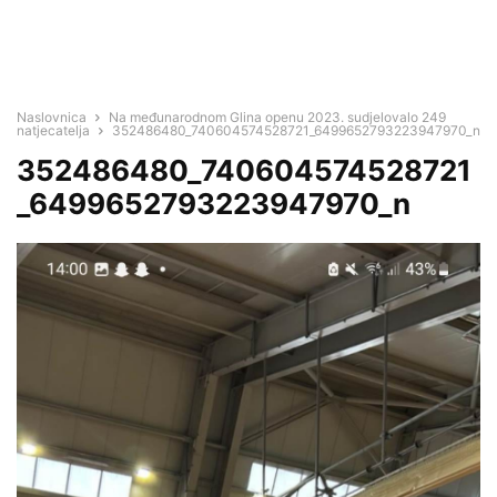
Naslovnica
Na međunarodnom Glina openu 2023. sudjelovalo 249
natjecatelja
352486480_740604574528721_6499652793223947970_n
352486480_740604574528721
_6499652793223947970_n