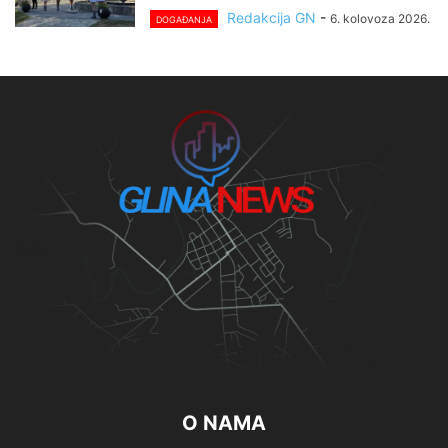
Redakcija GN
-
6. kolovoza 2026.
DOGAĐANJA
O NAMA