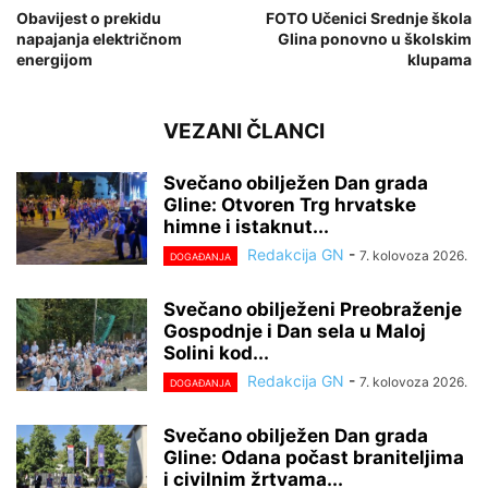
Obavijest o prekidu
FOTO Učenici Srednje škola
napajanja električnom
Glina ponovno u školskim
energijom
klupama
VEZANI ČLANCI
Svečano obilježen Dan grada
Gline: Otvoren Trg hrvatske
himne i istaknut...
Redakcija GN
-
7. kolovoza 2026.
DOGAĐANJA
Svečano obilježeni Preobraženje
Gospodnje i Dan sela u Maloj
Solini kod...
Redakcija GN
-
7. kolovoza 2026.
DOGAĐANJA
Svečano obilježen Dan grada
Gline: Odana počast braniteljima
i civilnim žrtvama...