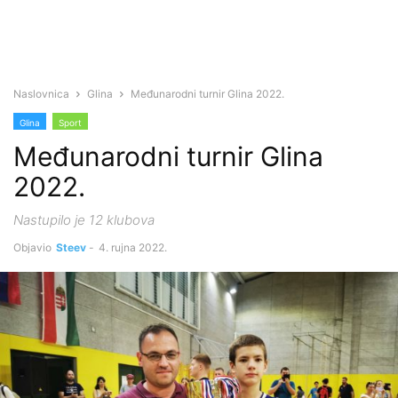
Naslovnica
Glina
Međunarodni turnir Glina 2022.
Glina
Sport
Međunarodni turnir Glina
2022.
Nastupilo je 12 klubova
Objavio
Steev
-
4. rujna 2022.