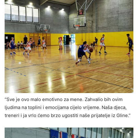
“Sve je ovo malo emotivno za mene. Zahvalio bih ovim
ljudima na toplini i emocijama cijelo vrijeme. Naša djeca,
treneri i ja vrlo ćemo brzo ugostiti naše prijatelje iz Gline.”