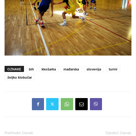
OZNAKE
bih
kkošarka
mađarska
slovenija
turnir
željko klobučar
Prethodni članak
Sljedeći članak