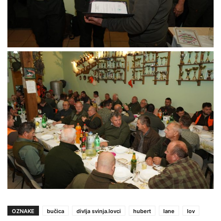
OZNAKE
bučica
divlja svinja.lovci
hubert
lane
lov