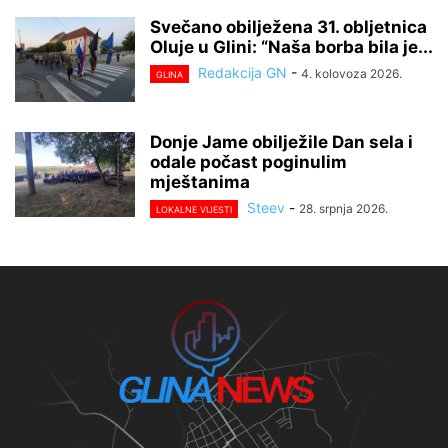
Svečano obilježena 31. obljetnica
Oluje u Glini: “Naša borba bila je...
Redakcija GN
-
4. kolovoza 2026.
GLINA
Donje Jame obilježile Dan sela i
odale počast poginulim
mještanima
Steev
-
28. srpnja 2026.
LOKALNE VIJESTI