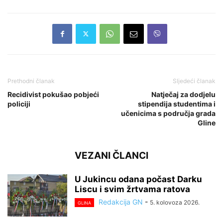
Prethodni članak
Sljedeći članak
Recidivist pokušao pobjeći
Natječaj za dodjelu
policiji
stipendija studentima i
učenicima s područja grada
Gline
VEZANI ČLANCI
U Jukincu odana počast Darku
Liscu i svim žrtvama ratova
Redakcija GN
-
5. kolovoza 2026.
GLINA