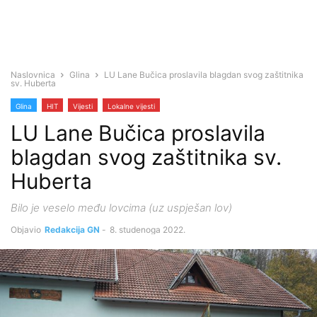
Naslovnica
Glina
LU Lane Bučica proslavila blagdan svog zaštitnika
sv. Huberta
Glina
HIT
Vijesti
Lokalne vijesti
LU Lane Bučica proslavila
blagdan svog zaštitnika sv.
Huberta
Bilo je veselo među lovcima (uz uspješan lov)
Objavio
Redakcija GN
-
8. studenoga 2022.