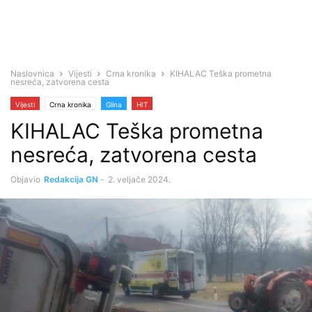
Naslovnica
Vijesti
Crna kronika
KIHALAC Teška prometna
nesreća, zatvorena cesta
Vijesti
Crna kronika
Glina
HIT
KIHALAC Teška prometna
nesreća, zatvorena cesta
Objavio
Redakcija GN
-
2. veljače 2024.