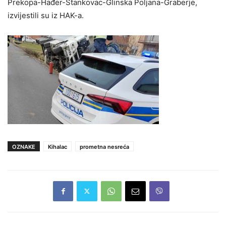
Prekopa-Hađer-Stankovac-Glinska Poljana-Graberje,
izvijestili su iz HAK-a.
OZNAKE
Kihalac
prometna nesreća