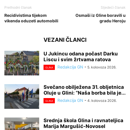
Prethodni članak
Sljedeći članak
Recidivistima tijekom
Osmaši iz Gline boravili u
vikenda oduzeti automobili
gradu Heroju
VEZANI ČLANCI
U Jukincu odana počast Darku
Liscu i svim žrtvama ratova
Redakcija GN
-
5. kolovoza 2026.
GLINA
Svečano obilježena 31. obljetnica
Oluje u Glini: “Naša borba bila je...
Redakcija GN
-
4. kolovoza 2026.
GLINA
Srednja škola Glina i ravnateljica
Marija Margušić-Novosel