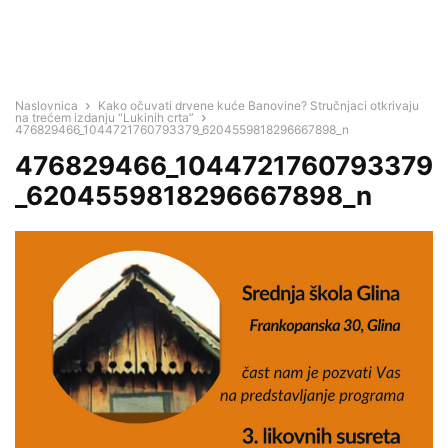
Naslovnica
Kako očuvati drvene kuće Banovine? Stručnjaci otkrivaju
na trećem izdanju “Lukinih crta”
476829466_1044721760793379_6204559818296667898_n
476829466_1044721760793379
_6204559818296667898_n