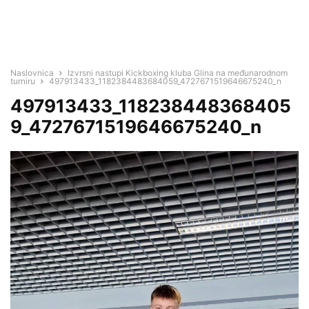
Naslovnica
Izvrsni nastupi Kickboxing kluba Glina na međunarodnom
turniru
497913433_1182384483684059_4727671519646675240_n
497913433_118238448368405
9_4727671519646675240_n