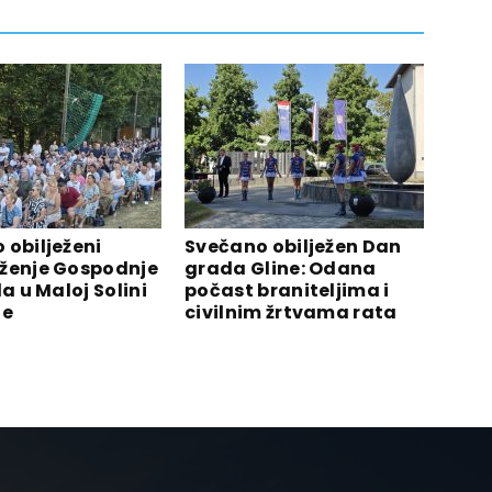
 obilježeni
Svečano obilježen Dan
ženje Gospodnje
grada Gline: Odana
la u Maloj Solini
počast braniteljima i
ne
civilnim žrtvama rata