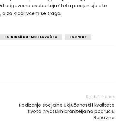
 Od odgovorne osobe koja štetu procjenjuje oko
, a za kradljivcem se traga.
PU SISAČKO-MOSLAVAČKA
SADNICE
Sljedeći članak
Podizanje socijalne uključenosti i kvalitete
života hrvatskih branitelja na području
Banovine