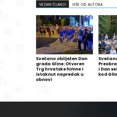
VEZANI ČLANCI
VIŠE OD AUTORA
Svečano obilježen Dan
Svečano
grada Gline: Otvoren
Preobra
Trg hrvatske himne i
i Dan se
istaknut napredak u
kod Gli
obnovi