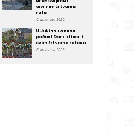
braniteljima i
civilnim žrtvama
rata
6. kolovoza 2026.
U Jukincu odana
počast Darku Liscu i
svim žrtvama ratova
5. kolovoza 2026.