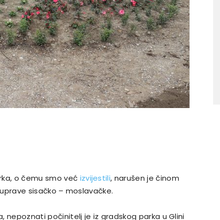
arka, o čemu smo već
izvijestili
, narušen je činom
ske uprave sisačko – moslavačke.
, nepoznati počinitelj je iz gradskog parka u Glini