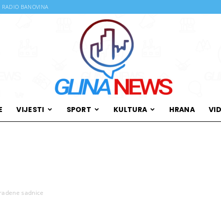
RADIO BANOVINA
E
VIJESTI
SPORT
KULTURA
HRANA
VI
Glina
kradene sadnice
News