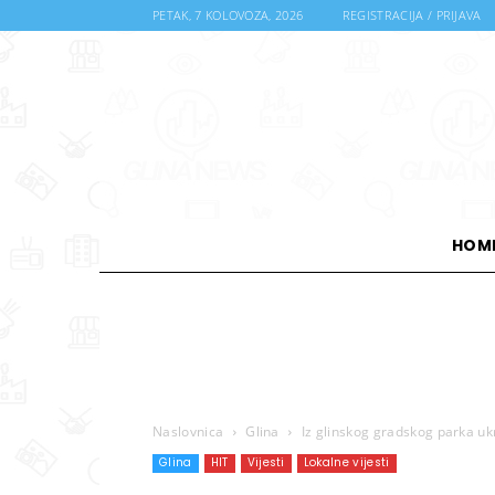
PETAK, 7 KOLOVOZA, 2026
REGISTRACIJA / PRIJAVA
HOM
Naslovnica
Glina
Iz glinskog gradskog parka u
Glina
HIT
Vijesti
Lokalne vijesti