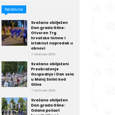
Nedavno
Svečano obilježen
Dan grada Gline:
Otvoren Trg
hrvatske himne i
istaknut napredak u
obnovi
7. kolovoza 2026.
Svečano obilježeni
Preobraženje
Gospodnje i Dan sela
u Maloj Solini kod
Gline
7. kolovoza 2026.
Svečano obilježen
Dan grada Gline:
Odana počast