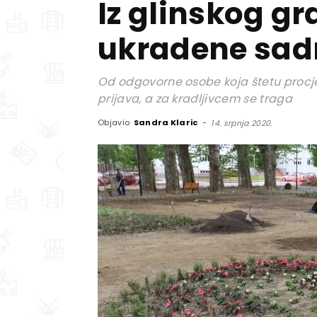
Iz glinskog g
ukradene sad
Od odgovorne osobe koja štetu procje
prijava, a za kradljivcem se traga
Objavio
Sandra Klaric
-
14. srpnja 2020.