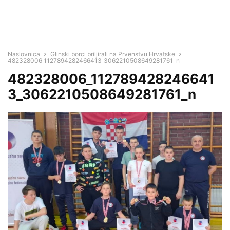
Naslovnica
Glinski borci briljirali na Prvenstvu Hrvatske
482328006_1127894282466413_3062210508649281761_n
482328006_112789428246641
3_3062210508649281761_n