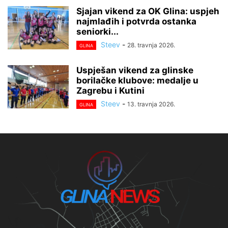
Sjajan vikend za OK Glina: uspjeh
najmlađih i potvrda ostanka
seniorki...
Steev
-
28. travnja 2026.
GLINA
Uspješan vikend za glinske
borilačke klubove: medalje u
Zagrebu i Kutini
Steev
-
13. travnja 2026.
GLINA