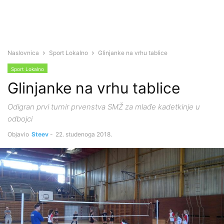
Naslovnica
Sport Lokalno
Glinjanke na vrhu tablice
Sport Lokalno
Glinjanke na vrhu tablice
Odigran prvi turnir prvenstva SMŽ za mlađe kadetkinje u
odbojci
Objavio
Steev
-
22. studenoga 2018.