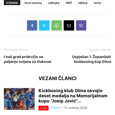
OZNAKE
nova sezona
odbojka
SMŽ
tablica
turnir
Prethodni članak
Sljedeći članak
I naš grad pridružio se
Uspješan 1. Županijski
paljenju svijeća za Vukovar
kickboxing kup Glina
VEZANI ČLANCI
Kickboxing klub Glina osvojio
deset medalja na Memorijalnom
kupu “Josip Jović”...
Steev
-
11. svibnja 2026.
GLINA