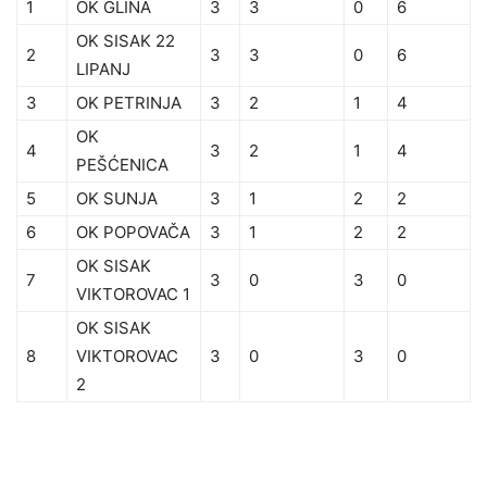
1
OK GLINA
3
3
0
6
OK SISAK 22
2
3
3
0
6
LIPANJ
3
OK PETRINJA
3
2
1
4
OK
4
3
2
1
4
PEŠĆENICA
5
OK SUNJA
3
1
2
2
6
OK POPOVAČA
3
1
2
2
OK SISAK
7
3
0
3
0
VIKTOROVAC 1
OK SISAK
8
VIKTOROVAC
3
0
3
0
2