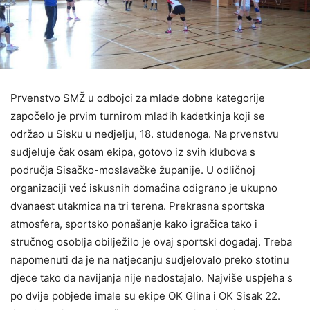
Prvenstvo SMŽ u odbojci za mlađe dobne kategorije
započelo je prvim turnirom mlađih kadetkinja koji se
održao u Sisku u nedjelju, 18. studenoga. Na prvenstvu
sudjeluje čak osam ekipa, gotovo iz svih klubova s
područja Sisačko-moslavačke županije. U odličnoj
organizaciji već iskusnih domaćina odigrano je ukupno
dvanaest utakmica na tri terena. Prekrasna sportska
atmosfera, sportsko ponašanje kako igračica tako i
stručnog osoblja obilježilo je ovaj sportski događaj. Treba
napomenuti da je na natjecanju sudjelovalo preko stotinu
djece tako da navijanja nije nedostajalo. Najviše uspjeha s
po dvije pobjede imale su ekipe OK Glina i OK Sisak 22.