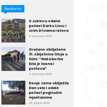
Nedavno
U Jukincu odana
počast Darku Liscu i
svim žrtvama ratova
5. kolovoza 2026.
Svečano obilježena
31. obljetnica Oluje u
Glini: “Naša borba
bila je časna i
poštena”
4. kolovoza 2026.
Donje Jame obilježile
Dan sela i odale
počast poginulim
mještanima
28. srpnja 2026.