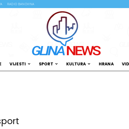
VA
RADIO BANOVINA
E
VIJESTI
SPORT
KULTURA
HRANA
VI
Glina
News
sport