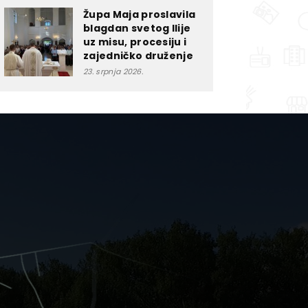
Župa Maja proslavila
blagdan svetog Ilije
uz misu, procesiju i
zajedničko druženje
23. srpnja 2026.