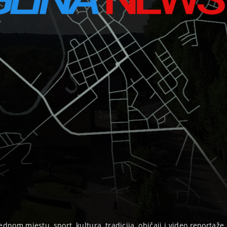
ednom mjestu, sport, kultura, tradicija, običaji i video reportaže