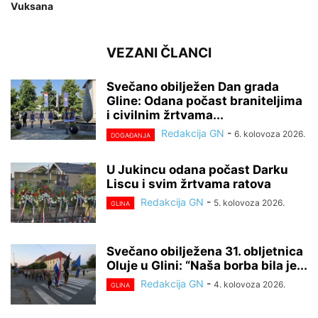
Vuksana
VEZANI ČLANCI
Svečano obilježen Dan grada
Gline: Odana počast braniteljima
i civilnim žrtvama...
Redakcija GN
-
6. kolovoza 2026.
DOGAĐANJA
U Jukincu odana počast Darku
Liscu i svim žrtvama ratova
Redakcija GN
-
5. kolovoza 2026.
GLINA
Svečano obilježena 31. obljetnica
Oluje u Glini: “Naša borba bila je...
Redakcija GN
-
4. kolovoza 2026.
GLINA