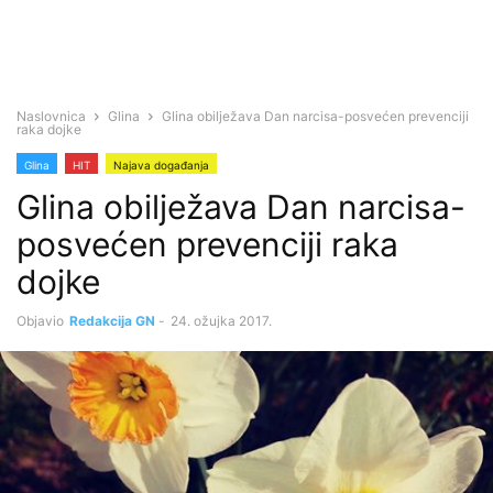
Naslovnica
Glina
Glina obilježava Dan narcisa-posvećen prevenciji
raka dojke
Glina
HIT
Najava događanja
Glina obilježava Dan narcisa-
posvećen prevenciji raka
dojke
Objavio
Redakcija GN
-
24. ožujka 2017.