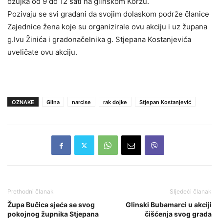
ožujka od 9 do 12 sati na glinskom Korzu.
Pozivaju se svi građani da svojim dolaskom podrže članice
Zajednice žena koje su organizirale ovu akciju i uz župana
g.Ivu Žinića i gradonačelnika g. Stjepana Kostanjevića
uveličate ovu akciju.
OZNAKE
Glina
narcise
rak dojke
Stjepan Kostanjević
Prethodni članak
Sljedeći članak
Župa Bučica sjeća se svog
Glinski Bubamarci u akciji
pokojnog župnika Stjepana
čišćenja svog grada