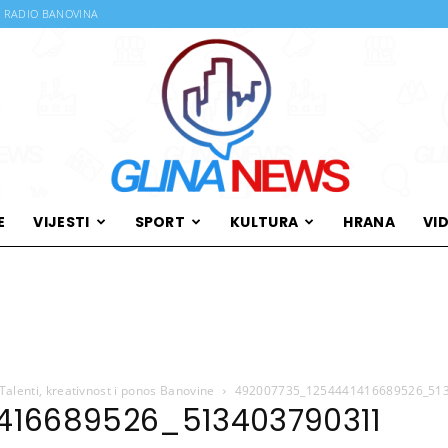
RADIO BANOVINA
E
VIJESTI
SPORT
KULTURA
HRANA
VI
Glina
 Talenti, kreativnost i ponos Banovine
News
492007735_1254441416689526_51
416689526_513403790311