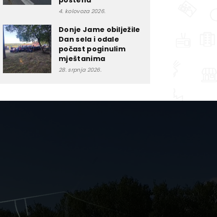
poštena”
4. kolovoza 2026.
Donje Jame obilježile
Dan sela i odale
počast poginulim
mještanima
28. srpnja 2026.