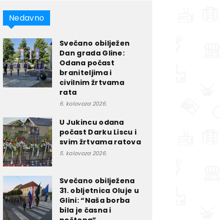
Nedavno
Svečano obilježen
Dan grada Gline:
Odana počast
braniteljima i
civilnim žrtvama
rata
6. kolovoza 2026.
U Jukincu odana
počast Darku Liscu i
svim žrtvama ratova
5. kolovoza 2026.
Svečano obilježena
31. obljetnica Oluje u
Glini: “Naša borba
bila je časna i