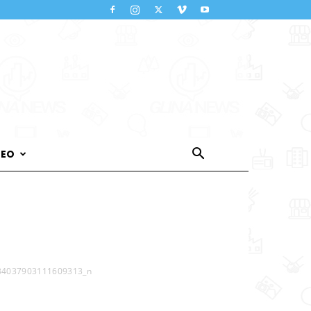
DEO
34037903111609313_n