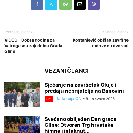
Prethodni članak
Sljedeći članak
VIDEO – Dobra godina za
Kostanjević obišao završne
Vatrogasnu zajednicu Grada
radove na dvorani
Gline
VEZANI ČLANCI
Sjećanje na završetak Oluje i
predaju neprijatelja na Banovini
Redakcija GN
-
8. kolovoza 2026.
HIT
Svečano obilježen Dan grada
Gline: Otvoren Trg hrvatske
himne i istaknut...