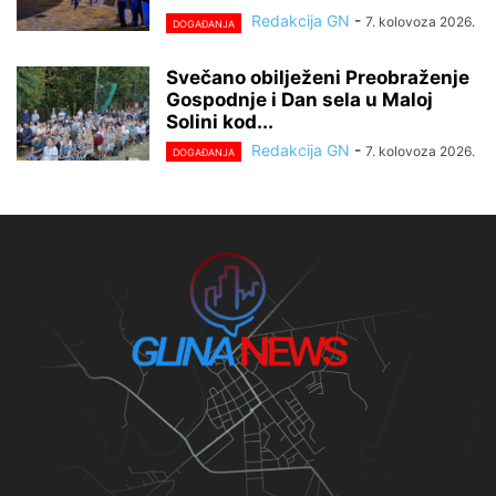
Redakcija GN
-
7. kolovoza 2026.
DOGAĐANJA
Svečano obilježeni Preobraženje
Gospodnje i Dan sela u Maloj
Solini kod...
Redakcija GN
-
7. kolovoza 2026.
DOGAĐANJA