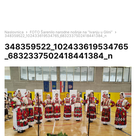
Naslovnica
FOTO Šarenilo narodne nošnje na “Ivanju u Glini”
348359522_102433619534765_6832337502418441384_n
348359522_102433619534765
_6832337502418441384_n