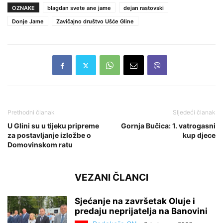
OZNAKE
blagdan svete ane jame
dejan rastovski
Donje Jame
Zavičajno društvo Ušće Gline
Prethodni članak
Sljedeći članak
U Glini su u tijeku pripreme
Gornja Bučica: 1. vatrogasni
za postavljanje izložbe o
kup djece
Domovinskom ratu
VEZANI ČLANCI
Sjećanje na završetak Oluje i
predaju neprijatelja na Banovini