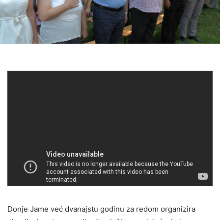
Donje Jame već dvanajstu godinu za redom organizira