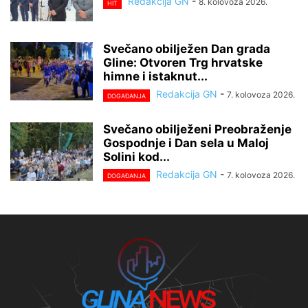
Redakcija GN
-
8. kolovoza 2026.
HIT
Svečano obilježen Dan grada
Gline: Otvoren Trg hrvatske
himne i istaknut...
Redakcija GN
-
7. kolovoza 2026.
DOGAĐANJA
Svečano obilježeni Preobraženje
Gospodnje i Dan sela u Maloj
Solini kod...
Redakcija GN
-
7. kolovoza 2026.
DOGAĐANJA