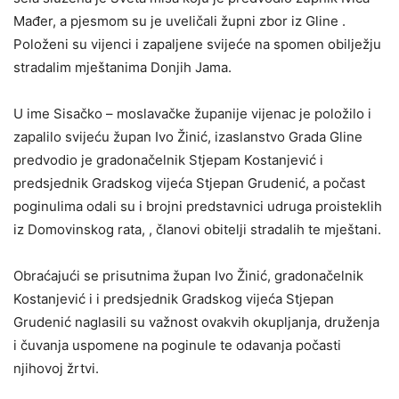
Mađer, a pjesmom su je uveličali župni zbor iz Gline .
Položeni su vijenci i zapaljene svijeće na spomen obilježju
stradalim mještanima Donjih Jama.
U ime Sisačko – moslavačke županije vijenac je položilo i
zapalilo svijeću župan Ivo Žinić, izaslanstvo Grada Gline
predvodio je gradonačelnik Stjepam Kostanjević i
predsjednik Gradskog vijeća Stjepan Grudenić, a počast
poginulima odali su i brojni predstavnici udruga proisteklih
iz Domovinskog rata, , članovi obitelji stradalih te mještani.
Obraćajući se prisutnima župan Ivo Žinić, gradonačelnik
Kostanjević i i predsjednik Gradskog vijeća Stjepan
Grudenić naglasili su važnost ovakvih okupljanja, druženja
i čuvanja uspomene na poginule te odavanja počasti
njihovoj žrtvi.