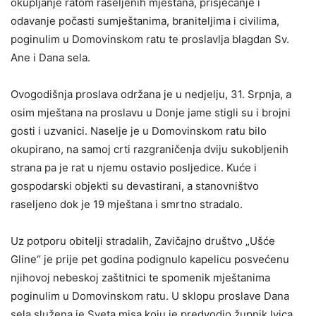
okupljanje ratom raseljenih mještana, prisjećanje i
odavanje počasti sumještanima, braniteljima i civilima,
poginulim u Domovinskom ratu te proslavlja blagdan Sv.
Ane i Dana sela.
Ovogodišnja proslava održana je u nedjelju, 31. Srpnja, a
osim mještana na proslavu u Donje jame stigli su i brojni
gosti i uzvanici. Naselje je u Domovinskom ratu bilo
okupirano, na samoj crti razgraničenja dviju sukobljenih
strana pa je rat u njemu ostavio posljedice. Kuće i
gospodarski objekti su devastirani, a stanovništvo
raseljeno dok je 19 mještana i smrtno stradalo.
Uz potporu obitelji stradalih, Zavičajno društvo „Ušće
Gline“ je prije pet godina podignulo kapelicu posvećenu
njihovoj nebeskoj zaštitnici te spomenik mještanima
poginulim u Domovinskom ratu. U sklopu proslave Dana
sela služena je Sveta misa koju je predvodio župnik Ivica