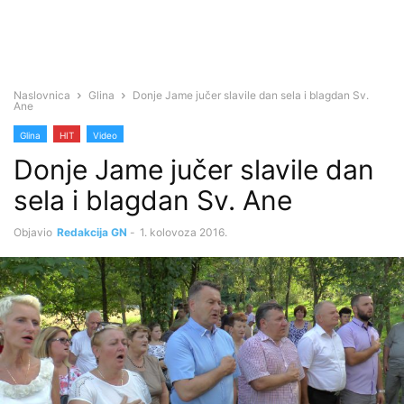
Naslovnica
Glina
Donje Jame jučer slavile dan sela i blagdan Sv.
Ane
Glina
HIT
Video
Donje Jame jučer slavile dan
sela i blagdan Sv. Ane
Objavio
Redakcija GN
-
1. kolovoza 2016.