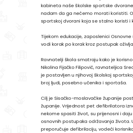
kabineta naše školske sportske dvorane
nadam da ga nećemo morati koristiti. O
sportskoj dvorani koja se stalno koristi i 
Tijekom edukacije, zaposlenici Osnovne šk
vodi korak po korak kroz postupak oživlj
Ravnatelji škola smatraju kako je korisno 
Nikolina Fijačko Filipović, ravnateljica 
je postavljen u njihovoj školskoj sportsko
broj ljudi, posebno učenika i sportaša.
Cilj je Sisačko-moslavačke županije post
županije. Vrijednost pet defibrilatora iz
nekome spasiti život, su prijenosni i d
osnovnih postupaka održavanja života. Ur
preporučuje defibrilaciju, vodeći korisnika