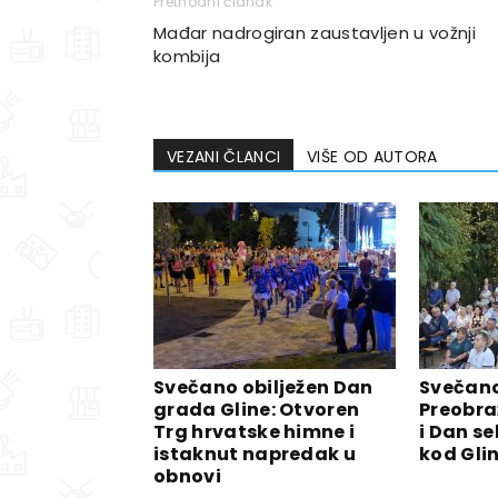
Prethodni članak
Mađar nadrogiran zaustavljen u vožnji
kombija
VEZANI ČLANCI
VIŠE OD AUTORA
Svečano obilježen Dan
Svečano
grada Gline: Otvoren
Preobra
Trg hrvatske himne i
i Dan se
istaknut napredak u
kod Gli
obnovi