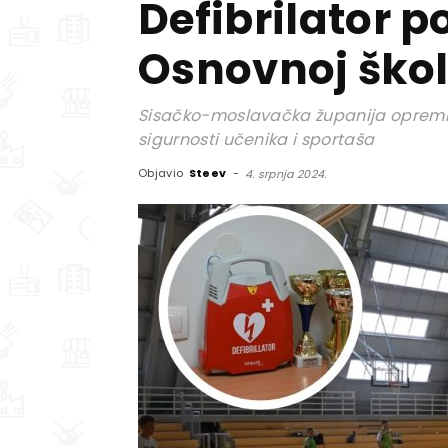
Defibrilator p
Osnovnoj škol
Sisačko-moslavačka županija opremil
sigurnosti učenika i sportaša
Objavio
Steev
-
4. srpnja 2024.