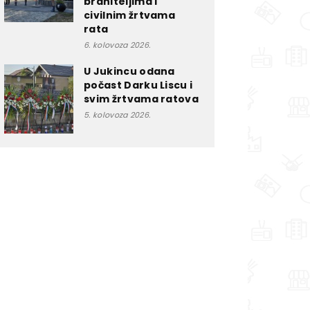
braniteljima i
civilnim žrtvama
rata
6. kolovoza 2026.
U Jukincu odana
počast Darku Liscu i
svim žrtvama ratova
5. kolovoza 2026.