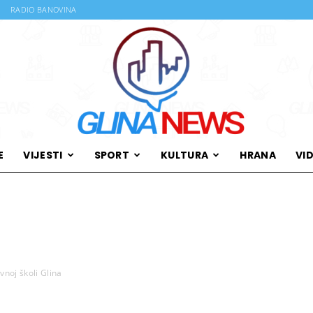
RADIO BANOVINA
E
VIJESTI
SPORT
KULTURA
HRANA
VI
Glina
vnoj školi Glina
News