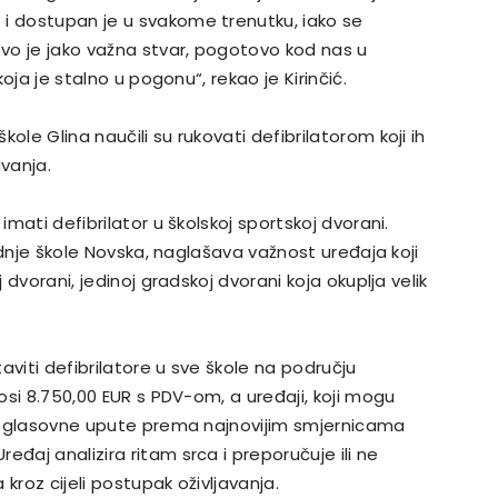
 i dostupan je u svakome trenutku, iako se
vo je jako važna stvar, pogotovo kod nas u
koja je stalno u pogonu“, rekao je Kirinčić.
ole Glina naučili su rukovati defibrilatorom koji ih
avanja.
imati defibrilator u školskoj sportskoj dvorani.
Srednje škole Novska, naglašava važnost uređaja koji
j dvorani, jedinoj gradskoj dvorani koja okuplja velik
aviti defibrilatore u sve škole na području
nosi 8.750,00 EUR s PDV-om, a uređaji, koji mogu
aju glasovne upute prema najnovijim smjernicama
eđaj analizira ritam srca i preporučuje ili ne
 kroz cijeli postupak oživljavanja.