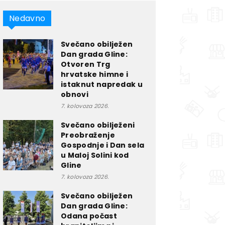
Nedavno
Svečano obilježen
Dan grada Gline:
Otvoren Trg
hrvatske himne i
istaknut napredak u
obnovi
7. kolovoza 2026.
Svečano obilježeni
Preobraženje
Gospodnje i Dan sela
u Maloj Solini kod
Gline
7. kolovoza 2026.
Svečano obilježen
Dan grada Gline:
Odana počast