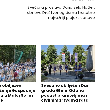
Sljedeći članak
Svečana proslava Dana sela Hađer;
obnova Društvenog doma trenutno
najvažniji projekt obnove
 obilježeni
Svečano obilježen Dan
ženje Gospodnje
grada Gline: Odana
la u Maloj Solini
počast braniteljima i
ne
civilnim žrtvama rata