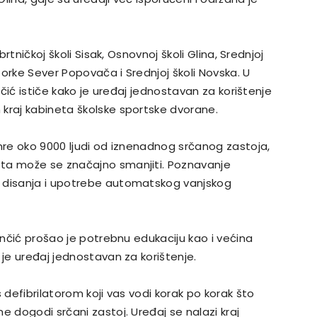
brtničkoj školi Sisak, Osnovnoj školi Glina, Srednjoj
 Zorke Sever Popovača i Srednjoj školi Novska. U
inčić ističe kako je uređaj jednostavan za korištenje
kraj kabineta školske sportske dvorane.
umre oko 9000 ljudi od iznenadnog srčanog zastoja,
ta može se značajno smanjiti. Poznavanje
g disanja i upotrebe automatskog vanjskog
rinčić prošao je potrebnu edukaciju kao i većina
 je uređaj jednostavan za korištenje.
 defibrilatorom koji vas vodi korak po korak što
e dogodi srčani zastoj. Uređaj se nalazi kraj