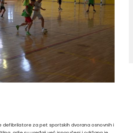
 defibrilatore za pet sportskih dvorana osnovnih i
Glina, gdje su uređaji već isporučeni i održana je