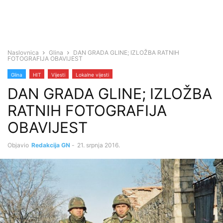
Naslovnica
Glina
DAN GRADA GLINE; IZLOŽBA RATNIH
FOTOGRAFIJA OBAVIJEST
Glina
HIT
Vijesti
Lokalne vijesti
DAN GRADA GLINE; IZLOŽBA
RATNIH FOTOGRAFIJA
OBAVIJEST
Objavio
Redakcija GN
-
21. srpnja 2016.