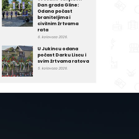
Dan grada Gline:
Odana počast
braniteljima i
civilnim žrtvama
rata
6. kolovoza 2026.
U Jukincu odana
počast Darku Liscu i
svim žrtvama ratova
5. kolovoza 2026.