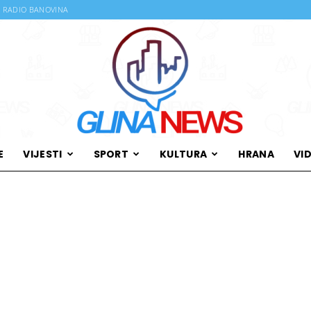
RADIO BANOVINA
E
VIJESTI
SPORT
KULTURA
HRANA
VI
Glina
News