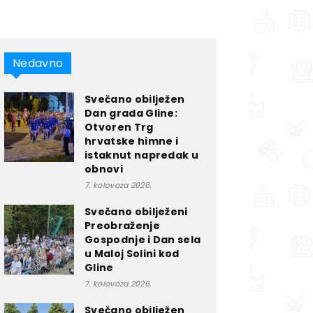
Nedavno
Svečano obilježen
Dan grada Gline:
Otvoren Trg
hrvatske himne i
istaknut napredak u
obnovi
7. kolovoza 2026.
Svečano obilježeni
Preobraženje
Gospodnje i Dan sela
u Maloj Solini kod
Gline
7. kolovoza 2026.
Svečano obilježen