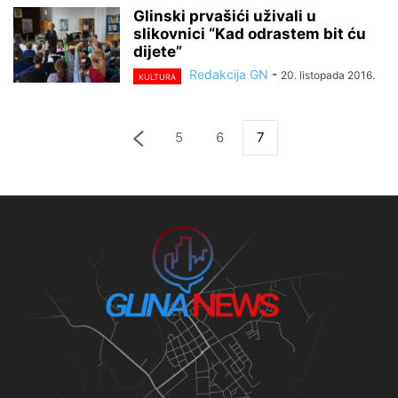
Glinski prvašići uživali u
slikovnici “Kad odrastem bit ću
dijete”
Redakcija GN
-
20. listopada 2016.
KULTURA
5
6
7