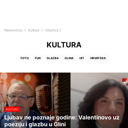
Naslovnica
Kultura
Stranica 7
KULTURA
FOTO
FUN
GLAZBA
GLINA
HIT
HRVATSKA
HRVATSKA KOSTAJNICA
IZBORI 2017
KINO GLINA
KULTURA
KUTINA
LIFESTYLE
NA GRUNTU
NAJAVA DOGAĐANJA
NEKATEGORIZIRANO
NOVSKA
OGLASI
PETRINJA
POPOVAČA
SISAČKO-MOSLAVAČKA ŽUPANIJA
SISAK
SMŽ
SPORT
SPORT LOKALNO
VIDEO
VIJESTI
ZDRAVLJE
KULTURA
Ljubav ne poznaje godine: Valentinovo uz
poeziju i glazbu u Glini