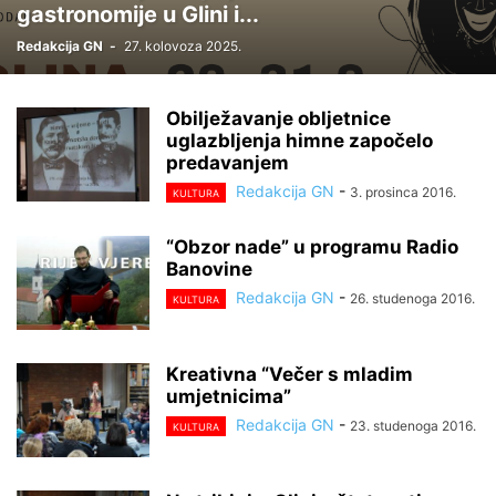
gastronomije u Glini i...
Redakcija GN
-
27. kolovoza 2025.
Obilježavanje obljetnice
uglazbljenja himne započelo
predavanjem
Redakcija GN
-
3. prosinca 2016.
KULTURA
“Obzor nade” u programu Radio
Banovine
Redakcija GN
-
26. studenoga 2016.
KULTURA
Kreativna “Večer s mladim
umjetnicima”
Redakcija GN
-
23. studenoga 2016.
KULTURA