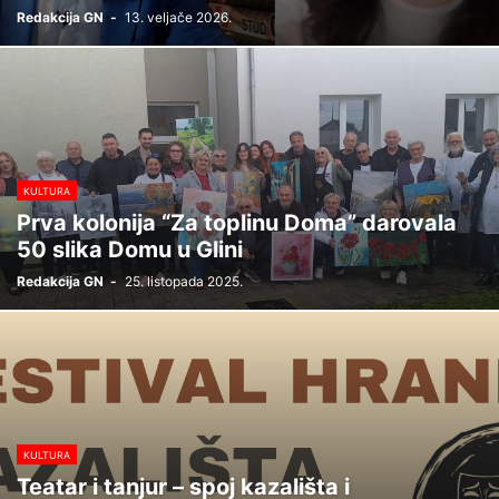
Redakcija GN
-
13. veljače 2026.
KULTURA
Prva kolonija “Za toplinu Doma” darovala
50 slika Domu u Glini
Redakcija GN
-
25. listopada 2025.
KULTURA
Teatar i tanjur – spoj kazališta i