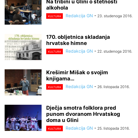
Na tribini u Glini o štetnosti
alkohola
Redakcija GN
-
23. studenoga 2016.
KULTURA
170. obljetnica skladanja
hrvatske himne
Redakcija GN
-
22. studenoga 2016.
KULTURA
Krešimir Mišak o svojim
knjigama…
Redakcija GN
-
26. listopada 2016.
KULTURA
Dječja smotra folklora pred
punom dvoranom Hrvatskog
doma u Glini
Redakcija GN
-
25. listopada 2016.
KULTURA