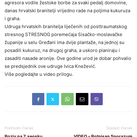
agresora vodile žestoke borbe za svaki pedalj domovine,
danas hrvatski branitelji vrijedno rade na poljima kukuruza
i graha.
Udruga hrvatskih branitelja liječenih od posttraumatskog
stresnog STRESNOG poremećaja Sisačko-moslavačke
županije u selu Gređani ima dvije plantaže, na jednoj su
posadili kukuruz, na drugoj graha, a uskoro planiraju i
zasaditi nasade aronije. Ove godine urod je dobar pohvalio
se predsjednik ove udruge Ivica Knežević.
Više pogledajte u video prilogu.
Prethodni članak
Sljedeći članak
Poziv na 7. seosku
VIDEO – Potpisan Sporazum