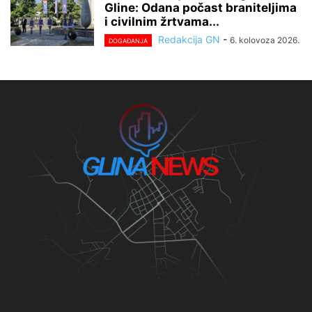
Gline: Odana počast braniteljima
i civilnim žrtvama...
Redakcija GN
-
6. kolovoza 2026.
DOGAĐANJA