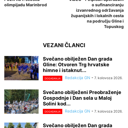
olimpijadu Marinbrod
o sufinanciranju
izvanrednog održavanja
županijskih i lokalnih cesta
na području Gline i
Topuskog
VEZANI ČLANCI
Svečano obilježen Dan grada
Gline: Otvoren Trg hrvatske
himne i istaknut...
Redakcija GN
-
7. kolovoza 2026.
DOGAĐANJA
Svečano obilježeni Preobraženje
Gospodnje i Dan sela u Maloj
Solini kod...
Redakcija GN
-
7. kolovoza 2026.
DOGAĐANJA
Svečano obilježen Dan grada