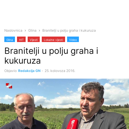
Naslovnica
Glina
Branitelji u polju graha i kukuruza
Glina
HIT
Vijesti
Lokalne vijesti
Video
Branitelji u polju graha i
kukuruza
Objavio
Redakcija GN
-
25. kolovoza 2016.