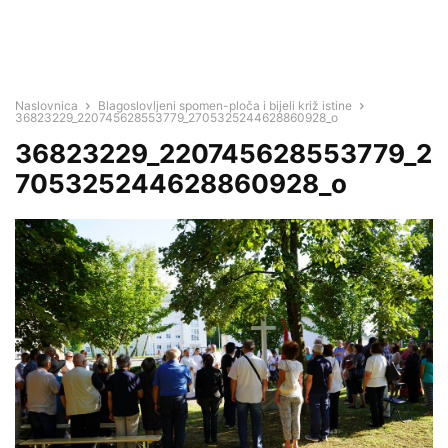
Naslovnica
Blagoslovljeni spomen-ploča i bijeli križ istine
36823229_220745628553779_2705325244628860928_o
36823229_220745628553779_2
705325244628860928_o