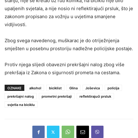
stanju, nije se kretao uz rub kolnika, na biciklu nije bilo
upaljenih svjetala, a nije nosio ni reflektirajući prsluk, što je
zakonom propisano za vožnju u uvjetima smanjene
vidljivosti.
Zbog svega navedenog, muškarac je do otriježnjenja
smješten u posebnu prostoriju nadležne policijske postaje.
Protiv njega slijedi obavezni prekršajni nalog zbog više
prekršaja iz Zakona o sigurnosti prometa na cestama.
OZNAKE
alkohol
biciklist
Glina
Joševica
policija
prekršajni nalog
prometni prekršaji
reflektirajući prsluk
svjetla na biciklu