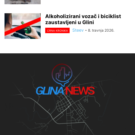
Alkoholizirani vozač i biciklist
zaustavljeni u Glini
Steev
-
8. travnja 2026.
CRNA KRONIKA