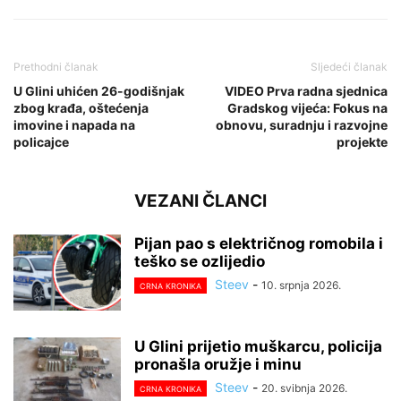
Prethodni članak
Sljedeći članak
U Glini uhićen 26-godišnjak
VIDEO Prva radna sjednica
zbog krađa, oštećenja
Gradskog vijeća: Fokus na
imovine i napada na
obnovu, suradnju i razvojne
policajce
projekte
VEZANI ČLANCI
Pijan pao s električnog romobila i
teško se ozlijedio
Steev
-
10. srpnja 2026.
CRNA KRONIKA
U Glini prijetio muškarcu, policija
pronašla oružje i minu
Steev
-
20. svibnja 2026.
CRNA KRONIKA