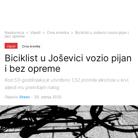
Naslovnica
Vijesti
Crna kronika
Biciklist u Joševici vozio pijan i
bez opreme
Vijesti
Crna kronika
Biciklist u Joševici vozio pijan
i bez opreme
Kod 53-godišnjaka je utvrđeno 1,52 promila alkohola u krvi,
slijedi mu prekršajni nalog
Objavio
Steev
-
30. srpnja 2025.